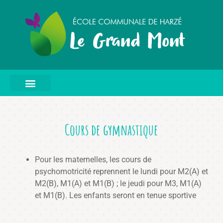
Cours de gymnastique
Pour les maternelles, les cours de
psychomotricité reprennent le lundi pour M2(A) et
M2(B), M1(A) et M1(B) ; le jeudi pour M3, M1(A)
et M1(B). Les enfants seront en tenue sportive